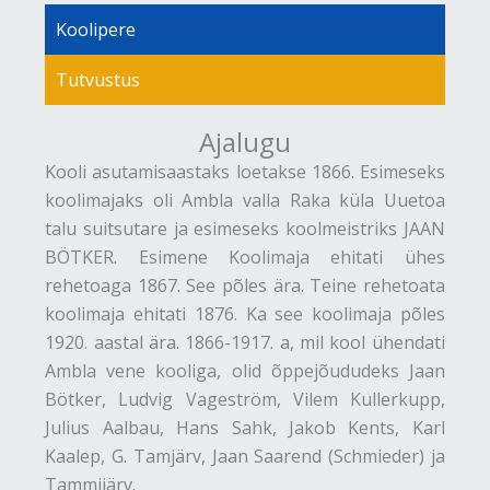
Koolipere
Tutvustus
Ajalugu
Kooli asutamisaastaks loetakse 1866. Esimeseks
koolimajaks oli Ambla valla Raka küla Uuetoa
talu suitsutare ja esimeseks koolmeistriks JAAN
BÖTKER. Esimene Koolimaja ehitati ühes
rehetoaga 1867. See põles ära. Teine rehetoata
koolimaja ehitati 1876. Ka see koolimaja põles
1920. aastal ära. 1866-1917. a, mil kool ühendati
Ambla vene kooliga, olid õppejõududeks Jaan
Bötker, Ludvig Vageström, Vilem Kullerkupp,
Julius Aalbau, Hans Sahk, Jakob Kents, Karl
Kaalep, G. Tamjärv, Jaan Saarend (Schmieder) ja
Tammijärv.