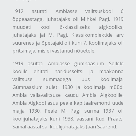
1912 asutati Amblasse valitsuskool 6
õppeaastaga, juhatajaks oli Mihkel Pagi. 1919
muudeti kool 6-klassiliseks algkooliks,
juhatajaks jäi M. Pagi. Klassikomplektide arv
suurenes ja õpetajaid oli kuni 7. Koolimajaks oli
pritsimaja, mis ei vastanud nõuetele.
1919 asutati Amblasse gümnaasium. Sellele
koolile ehitati haridusseltsi ja maakonna
valitsuse summadega uus koolimaja.
Gümnaasium suleti 1930 ja koolimaja müüdi
Ambla vallavalitsuse kaudu Ambla Algkoolile.
Ambla Algkool asus peale kapitaalremonti uude
majja 1930. Peale M. Pagi surma 1937 oli
koolijuhatajaks kuni 1938. aastani Rud. Prääts.
Samal aastal sai koolijuhatajaks Jaan Saarend.