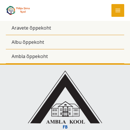
Skip
to
content
Aravete õppekoht
Albu õppekoht
Ambla õppekoht
FB