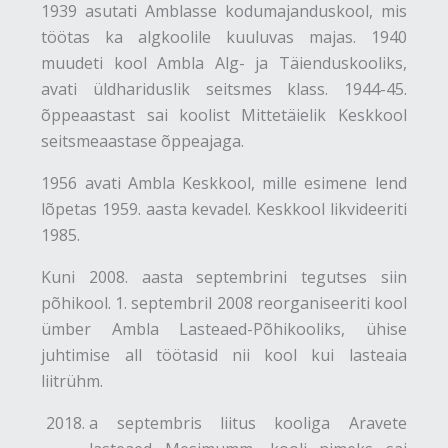
1939 asutati Amblasse kodumajanduskool, mis
töötas ka algkoolile kuuluvas majas. 1940
muudeti kool Ambla Alg- ja Täienduskooliks,
avati üldhariduslik seitsmes klass. 1944-45.
õppeaastast sai koolist Mittetäielik Keskkool
seitsmeaastase õppeajaga.
1956 avati Ambla Keskkool, mille esimene lend
lõpetas 1959. aasta kevadel. Keskkool likvideeriti
1985.
Kuni 2008. aasta septembrini tegutses siin
põhikool. 1. septembril 2008 reorganiseeriti kool
ümber Ambla Lasteaed-Põhikooliks, ühise
juhtimise all töötasid nii kool kui lasteaia
liitrühm.
a septembris liitus kooliga Aravete