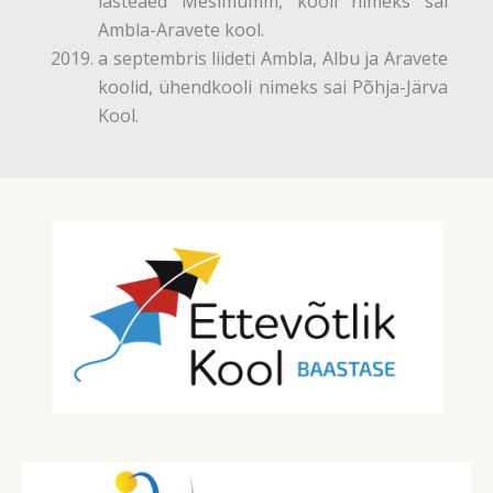
lasteaed Mesimumm, kooli nimeks sai
Ambla-Aravete kool.
a septembris liideti Ambla, Albu ja Aravete
koolid, ühendkooli nimeks sai Põhja-Järva
Kool.