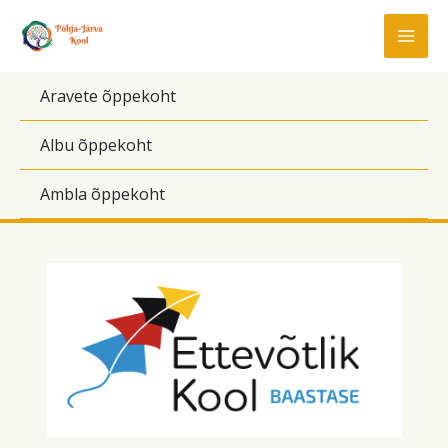
Skip
to
content
Aravete õppekoht
Albu õppekoht
Ambla õppekoht