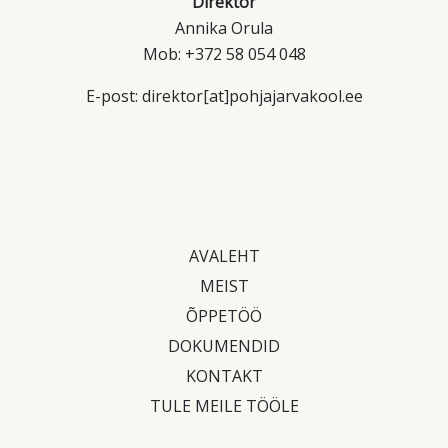
Direktor
Annika Orula
Mob: +372 58 054 048
E-post: direktor[at]pohjajarvakool.ee
AVALEHT
MEIST
ÕPPETÖÖ
DOKUMENDID
KONTAKT
TULE MEILE TÖÖLE